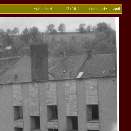
<
předchozí
| 12 / 16 |
následující
>
zpět