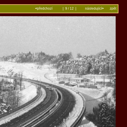
<
předchozí
| 9 / 12 |
následující
>
zpět