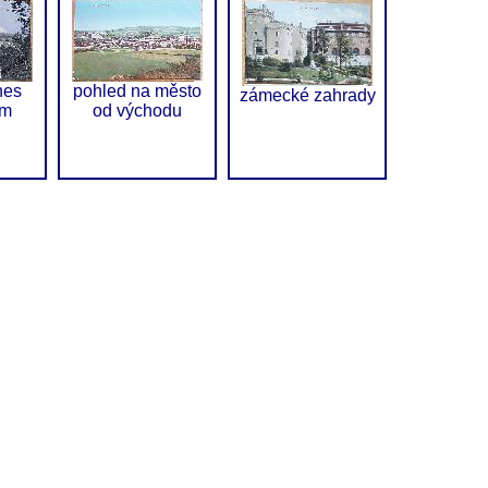
nes
pohled na město
zámecké zahrady
um
od východu