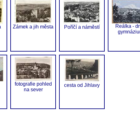
Reálka - d
a
Zámek a jih města
Poříčí a náměstí
gymnázi
fotografie pohled
cesta od Jihlavy
na sever