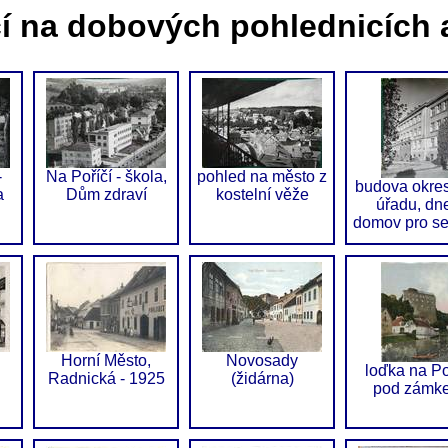
čí na dobových pohlednicích a
-
Na Poříčí - škola,
pohled na město z
budova okre
a
Dům zdraví
kostelní věže
úřadu, dn
domov pro se
Horní Město,
Novosady
loďka na Po
Radnická - 1925
(židárna)
pod zámk