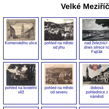
Velké Meziří
Komenského ulice
pohled na město
nad železnicí 
od jihu
dnes silnice n
Fajťák
pohled na kostelní
pohled na město
dobová
věž
od severu
pohlednice z
náměstí