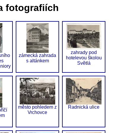
 fotografiích
zahrady pod
sního
zámecká zahrada
hotelevou školou
es
s altánkem
Světlá
niory
město pohledem z
Radnická ulice
říčí
Vrchovce
em