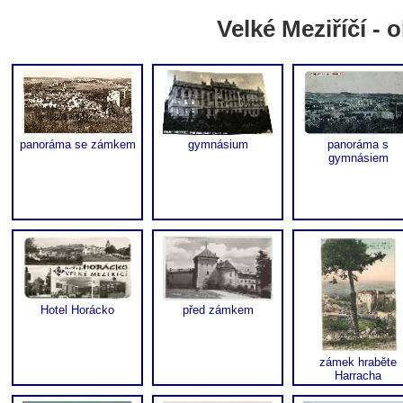
Velké Meziříčí - o
panoráma se zámkem
gymnásium
panoráma s
gymnásiem
Hotel Horácko
před zámkem
zámek hraběte
Harracha