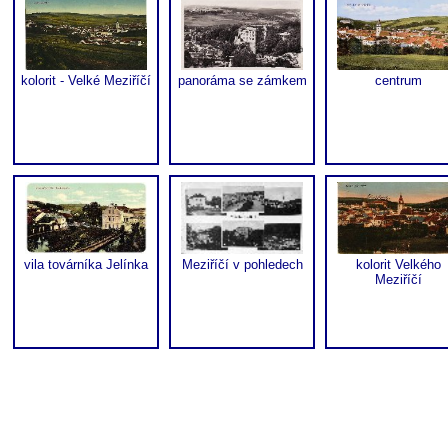
kolorit - Velké Meziříčí
panoráma se zámkem
centrum
vila továrníka Jelínka
Meziříčí v pohledech
kolorit Velkého
Meziříčí